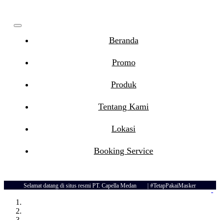
Beranda
Promo
Produk
Tentang Kami
Lokasi
Booking Service
Selamat datang di situs resmi PT. Capella Medan
#TetapPakaiMasker